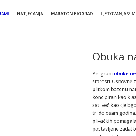
RAMI
NATJECANJA
MARATON BIOGRAD
LJETOVANJA/ZI
Obuka na
Program
obuke ne
starosti. Osnovne 
plitkom bazenu nam
koncipiran kao kla
sati već kao cjelog
tri do osam godina.
plivačkih pomagala
postavljene zadatke