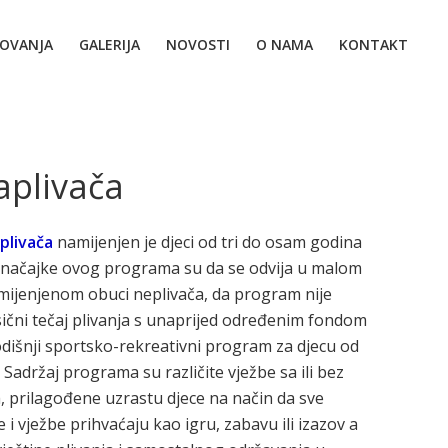
MOVANJA
GALERIJA
NOVOSTI
O NAMA
KONTAKT
plivača
plivača
namijenjen je djeci od tri do osam godina
značajke ovog programa su da se odvija u malom
ijenjenom obuci neplivača, da program nije
sični tečaj plivanja s unaprijed određenim fondom
odišnji sportsko-rekreativni program za djecu od
 Sadržaj programa su različite vježbe sa ili bez
, prilagođene uzrastu djece na način da sve
 i vježbe prihvaćaju kao igru, zabavu ili izazov a