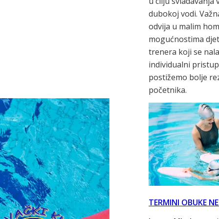
u cilju svladavanja
dubokoj vodi. Važn
odvija u malim ho
mogućnostima djete
trenera koji se nal
individualni prist
postižemo bolje rez
početnika.
TERMINI OBUKE NE