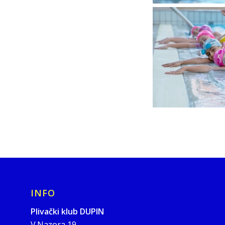
INFO
Plivački klub DUPIN
V.Nazora 19