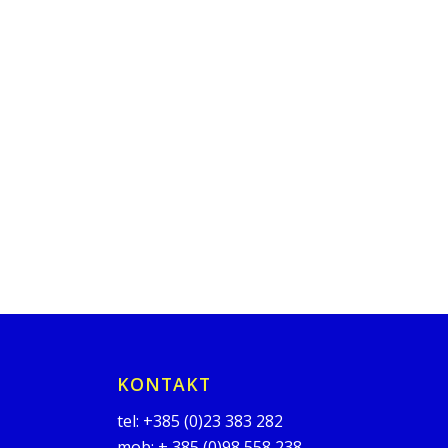
KONTAKT
tel:
+385 (0)23 383 282
mob:
+ 385 (0)98 558 238