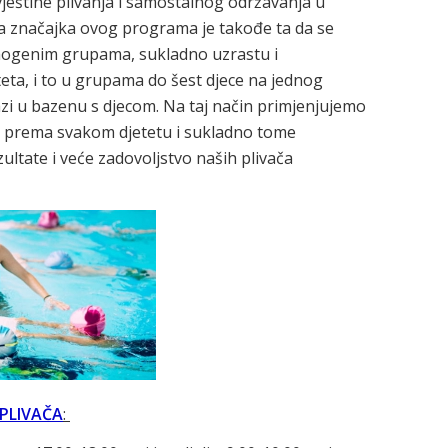
 vještine plivanja i samostalnog održavanja u
a značajka ovog programa je takođe ta da se
mogenim grupama, sukladno uzrastu i
ta, i to u grupama do šest djece na jednog
azi u bazenu s djecom. Na taj način primjenjujemo
up prema svakom djetetu i sukladno tome
ultate i veće zadovoljstvo naših plivača
PLIVAČA
: