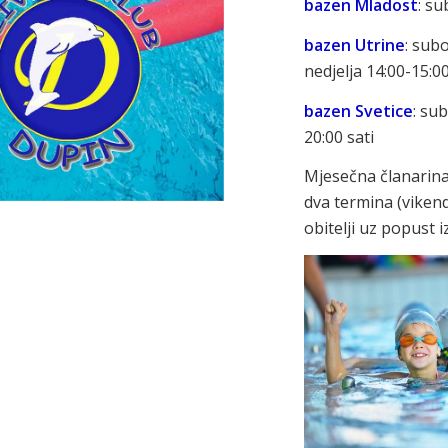
bazen Mladost
: su
bazen Utrine
: subo
nedjelja 14:00-15:00
bazen Svetice
: sub
20:00 sati
Mjesečna članarina
dva termina (vikend
obitelji uz popust 