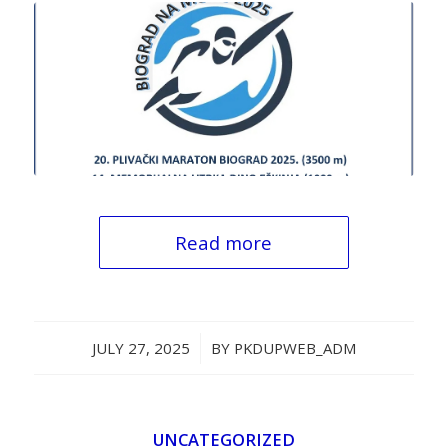
Read more
/
JULY 27, 2025
BY
PKDUPWEB_ADM
UNCATEGORIZED