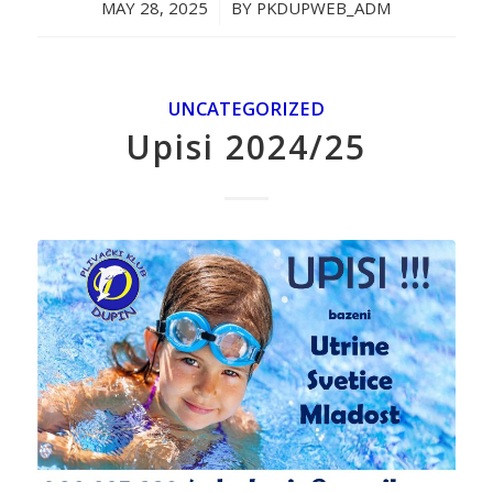
/
MAY 28, 2025
BY
PKDUPWEB_ADM
UNCATEGORIZED
Upisi 2024/25