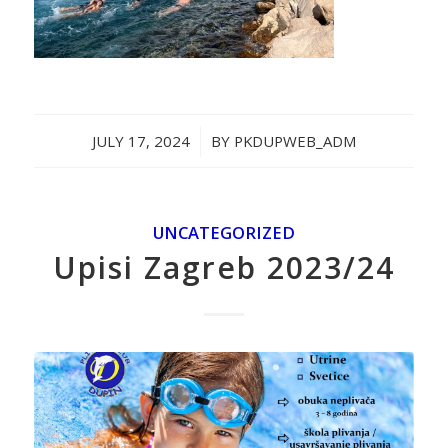
/
JULY 17, 2024
BY
PKDUPWEB_ADM
UNCATEGORIZED
Upisi Zagreb 2023/24