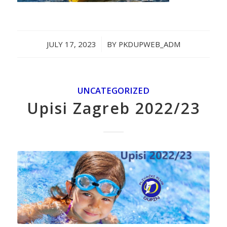
/
JULY 17, 2023
BY
PKDUPWEB_ADM
UNCATEGORIZED
Upisi Zagreb 2022/23