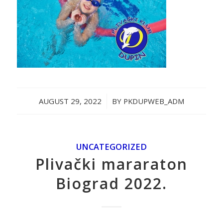
/
AUGUST 29, 2022
BY
PKDUPWEB_ADM
UNCATEGORIZED
Plivački mararaton
Biograd 2022.