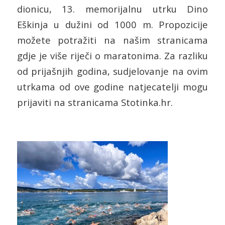
dionicu, 13. memorijalnu utrku Dino
Eškinja u dužini od 1000 m. Propozicije
možete potražiti na našim stranicama
gdje je više riječi o maratonima. Za razliku
od prijašnjih godina, sudjelovanje na ovim
utrkama od ove godine natjecatelji mogu
prijaviti na stranicama Stotinka.hr.