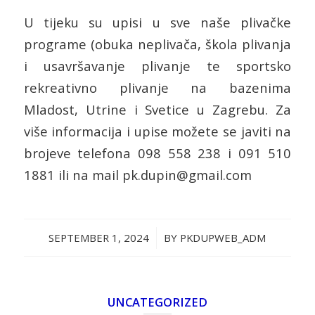
U tijeku su upisi u sve naše plivačke
programe (obuka neplivača, škola plivanja
i usavršavanje plivanje te sportsko
rekreativno plivanje na bazenima
Mladost, Utrine i Svetice u Zagrebu. Za
više informacija i upise možete se javiti na
brojeve telefona 098 558 238 i 091 510
1881 ili na mail pk.dupin@gmail.com
/
SEPTEMBER 1, 2024
BY
PKDUPWEB_ADM
UNCATEGORIZED