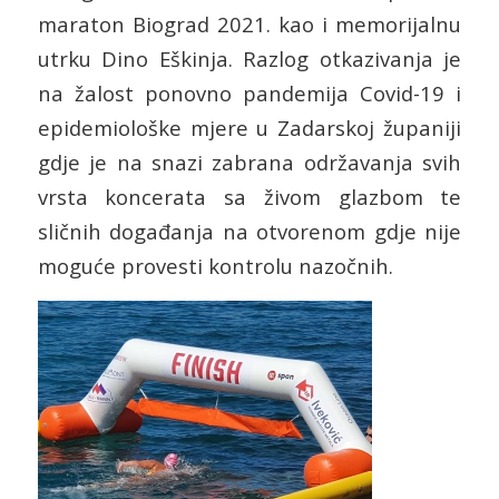
maraton Biograd 2021. kao i memorijalnu
utrku Dino Eškinja. Razlog otkazivanja je
na žalost ponovno pandemija Covid-19 i
epidemiološke mjere u Zadarskoj županiji
gdje je na snazi zabrana održavanja svih
vrsta koncerata sa živom glazbom te
sličnih događanja na otvorenom gdje nije
moguće provesti kontrolu nazočnih.