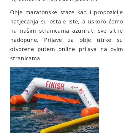
Obje maratonske staze kao i propozicije
natjecanja su ostale iste, a uskoro ćemo
na našim stranicama ažurirati sve sitne
nadopune. Prijave za obje utrke su
otvorene putem online prijava na ovim
stranicama.